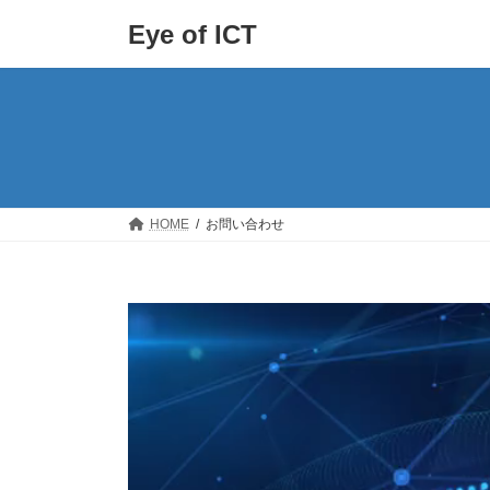
コ
ナ
Eye of ICT
ン
ビ
テ
ゲ
ン
ー
ツ
シ
へ
ョ
ス
ン
キ
に
ッ
移
プ
動
HOME
お問い合わせ