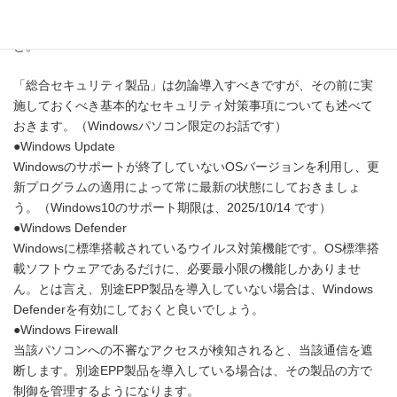
ESET、Kaspersky、Norton、Trend Micro(VirusBuster)、
McAfee、Avast、BitDefender(ZEROセキュリティ)、AVG などな
ど。
「総合セキュリティ製品」は勿論導入すべきですが、その前に実
施しておくべき基本的なセキュリティ対策事項についても述べて
おきます。（Windowsパソコン限定のお話です）
●Windows Update
Windowsのサポートが終了していないOSバージョンを利用し、更
新プログラムの適用によって常に最新の状態にしておきましょ
う。（Windows10のサポート期限は、2025/10/14 です）
●Windows Defender
Windowsに標準搭載されているウイルス対策機能です。OS標準搭
載ソフトウェアであるだけに、必要最小限の機能しかありませ
ん。とは言え、別途EPP製品を導入していない場合は、Windows
Defenderを有効にしておくと良いでしょう。
●Windows Firewall
当該パソコンへの不審なアクセスが検知されると、当該通信を遮
断します。別途EPP製品を導入している場合は、その製品の方で
制御を管理するようになります。